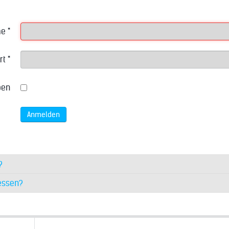
me
*
rt
*
ben
Anmelden
?
essen?